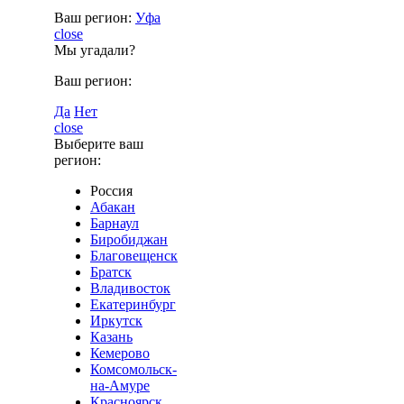
Ваш регион:
Уфа
close
Мы угадали?
Ваш регион:
Да
Нет
close
Выберите ваш
регион:
Россия
Абакан
Барнаул
Биробиджан
Благовещенск
Братск
Владивосток
Екатеринбург
Иркутск
Казань
Кемерово
Комсомольск-
на-Амуре
Красноярск