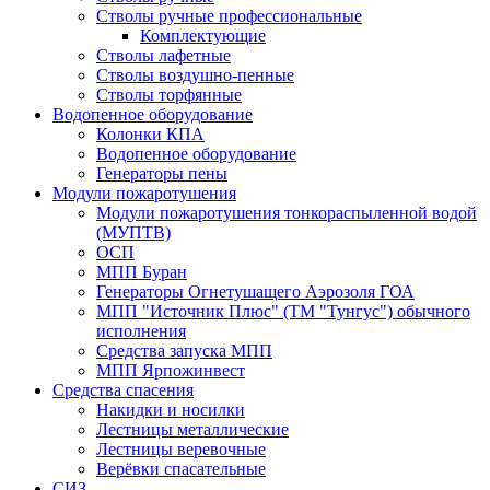
Стволы ручные профессиональные
Комплектующие
Стволы лафетные
Стволы воздушно-пенные
Стволы торфянные
Водопенное оборудование
Колонки КПА
Водопенное оборудование
Генераторы пены
Модули пожаротушения
Модули пожаротушения тонкораспыленной водой
(МУПТВ)
ОСП
МПП Буран
Генераторы Огнетушащего Аэрозоля ГОА
МПП "Источник Плюс" (ТМ "Тунгус") обычного
исполнения
Средства запуска МПП
МПП Ярпожинвест
Средства спасения
Накидки и носилки
Лестницы металлические
Лестницы веревочные
Верёвки спасательные
СИЗ