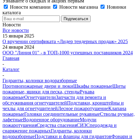
Узнавайте о скидках и акциях первым
Новости компании
Новости магазина
Новинки
каталога
Новости
Все новости
15 января 2025
О вручении сертификата «Лидер тендерных продаж» 2025
24 января 2024
ООО "Линия 01" - в ТОП-1000 успешных поставщиков 2024
Главная
-
Каталог
-
Гидранты, колонки водоразборные
Противопожарные двери и люки
Шкафы пожарные
Щиты
пожарные, ящики для песка, стенды
Рукава
пожарные
Огнетушители
Запчасти для ремонта и
обслуживания огнетушителей
Подставки, кронштейны и
чехлы для огнетушителей
Лесное пожаротушение
Клапана
пожарные
Головки соединительные рукавные
Стволы ручные,
лафетные
Водопенное оборудование
Модули
пожаротушения
Средства спасения
СИЗ
Спецодежда и
снаряжение пожарных
Гидранты, колонки
водоразборные
Подставки и фланцы для гидрантов
Фонари и