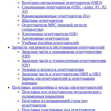
Воздушно-эмульсионные огнетушители (ОВЭ)
Специальные огнетушители (ОПС - класс Д1, Д2,
Д3)
Взрывозащищенные огнетушители (Ex)
Шахтные огнетушители
Огнетушители МРС (морской регистр
судоходства)
Хладоновые огнетушители (ОХ)
Автономные огнетушители
Учебные пособия огнетушителей
Запчасти для ремонта и обслуживания огнетушителей
Запасные части к порошковым огнетушителям
(ОП)
Запасные части к углекислотным огнетушителям
(ОУ)
Тележки и коллеса к огнетушителям
Запасные части к огнетушителям ОВП и ОВЭ
Заряды для огнетушителей и огнетушащие
порошки
Подставки, кронштейны и чехлы для огнетушителей
Подставки под огнетушители металлические с
полимерным покрытием
Подставки из нержавеющей стали под
огнетушители
Подставки пластиковые под огнетушители