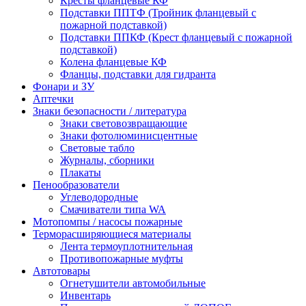
Кресты фланцевые КФ
Подставки ППТФ (Тройник фланцевый с
пожарной подставкой)
Подставки ППКФ (Крест фланцевый с пожарной
подставкой)
Колена фланцевые КФ
Фланцы, подставки для гидранта
Фонари и ЗУ
Аптечки
Знаки безопасности / литература
Знаки световозвращающие
Знаки фотолюминисцентные
Световые табло
Журналы, сборники
Плакаты
Пенообразователи
Углеводородные
Смачиватели типа WA
Мотопомпы / насосы пожарные
Терморасширяющиеся материалы
Лента термоуплотнительная
Противопожарные муфты
Автотовары
Огнетушители автомобильные
Инвентарь