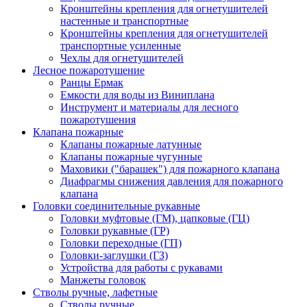
Кронштейны крепления для огнетушителей
настенные и транспортные
Кронштейны крепления для огнетушителей
транспортные усиленные
Чехлы для огнетушителей
Лесное пожаротушение
Ранцы Ермак
Емкости для воды из Виниплана
Инструмент и материалы для лесного
пожаротушения
Клапана пожарные
Клапаны пожарные латунные
Клапаны пожарные чугунные
Маховики ("барашек") для пожарного клапана
Диафрагмы снижения давления для пожарного
клапана
Головки соединительные рукавные
Головки муфтовые (ГМ), цапковые (ГЦ)
Головки рукавные (ГР)
Головки переходные (ГП)
Головки-заглушки (ГЗ)
Устройства для работы с рукавами
Манжеты головок
Стволы ручные, лафетные
Стволы ручные