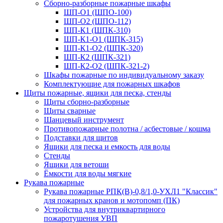
Сборно-разборные пожарные шкафы
ШП-О1 (ШПО-100)
ШП-О2 (ШПО-112)
ШП-К1 (ШПК-310)
ШП-К1-О1 (ШПК-315)
ШП-К1-О2 (ШПК-320)
ШП-К2 (ШПК-321)
ШП-К2-О2 (ШПК-321-2)
Шкафы пожарные по индивидуальному заказу
Комплектующие для пожарных шкафов
Щиты пожарные, ящики для песка, стенды
Щиты сборно-разборные
Щиты сварные
Шанцевый инструмент
Противопожарные полотна / асбестовые / кошма
Подставки для щитов
Ящики для песка и емкость для воды
Стенды
Ящики для ветоши
Ёмкости для воды мягкие
Рукава пожарные
Рукава пожарные РПК(В)-0,8/1,0-УХЛ1 "Классик"
для пожарных кранов и мотопомп (ПК)
Устройства для внутриквартирного
пожаротушения УВП