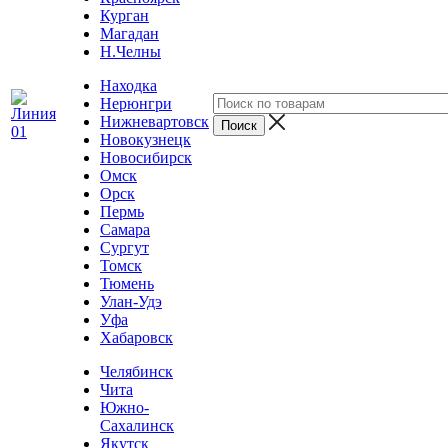
Курган
Магадан
Н.Челны
Находка
Нерюнгри
Нижневартовск
Новокузнецк
Новосибирск
Омск
Орск
Пермь
Самара
Сургут
Томск
Тюмень
Улан-Удэ
Уфа
Хабаровск
Челябинск
Чита
Южно-
Сахалинск
Якутск