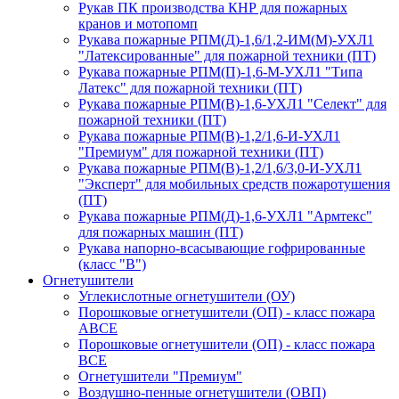
Рукав ПК производства КНР для пожарных
кранов и мотопомп
Рукава пожарные РПМ(Д)-1,6/1,2-ИМ(M)-УХЛ1
"Латексированные" для пожарной техники (ПТ)
Рукава пожарные РПМ(П)-1,6-М-УХЛ1 "Типа
Латекс" для пожарной техники (ПТ)
Рукава пожарные РПМ(В)-1,6-УХЛ1 "Селект" для
пожарной техники (ПТ)
Рукава пожарные РПМ(В)-1,2/1,6-И-УХЛ1
"Премиум" для пожарной техники (ПТ)
Рукава пожарные РПМ(В)-1,2/1,6/3,0-И-УХЛ1
"Эксперт" для мобильных средств пожаротушения
(ПТ)
Рукава пожарные РПМ(Д)-1,6-УХЛ1 "Армтекс"
для пожарных машин (ПТ)
Рукава напорно-всасывающие гофрированные
(класс "В")
Огнетушители
Углекислотные огнетушители (ОУ)
Порошковые огнетушители (ОП) - класс пожара
АВСЕ
Порошковые огнетушители (ОП) - класс пожара
ВСЕ
Огнетушители "Премиум"
Воздушно-пенные огнетушители (ОВП)