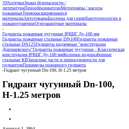
ЗУ
Аптечки
Знаки безопасности /
литература
Пенообразователи
Мотопомпы / насосы
пожарные
Терморасширяющиеся
материалы
Автотовары
Баллоны для газов
Нанотехнологии в
пожаротушении
Огнезащитные материалы
-
Гидранты пожарные чугунные ВЧШГ Ду-100 мм
Гидранты пожарные стальные DN100
Гидранты пожарные
стальные DN125
Гидранты надземные "конструкции
Дорошевского"
Гидранты пожарные чугунные - Классическая
конструкция ВЧШГ Ду-100 мм
Колонки водоразборные
стальные КВ
Запасные части и принадлежности для
гидрантов
Пирамиды пожарного гидранта
-
Гидрант чугунный Dn-100, H-1.25 метров
Гидрант чугунный Dn-100,
H-1.25 метров
Артикул:
L-3864