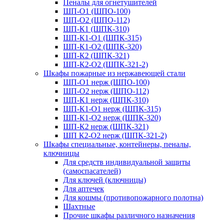
Пеналы для огнетушителей
ШП-О1 (ШПО-100)
ШП-О2 (ШПО-112)
ШП-К1 (ШПК-310)
ШП-К1-О1 (ШПК-315)
ШП-К1-О2 (ШПК-320)
ШП-К2 (ШПК-321)
ШП-К2-О2 (ШПК-321-2)
Шкафы пожарные из нержавеющей стали
ШП-О1 нерж (ШПО-100)
ШП-О2 нерж (ШПО-112)
ШП-К1 нерж (ШПК-310)
ШП-К1-О1 нерж (ШПК-315)
ШП-К1-О2 нерж (ШПК-320)
ШП-К2 нерж (ШПК-321)
ШП К2-О2 нерж (ШПК-321-2)
Шкафы специальные, контейнеры, пеналы,
ключницы
Для средств индивидуальной защиты
(самоспасателей)
Для ключей (ключницы)
Для аптечек
Для кошмы (противопожарного полотна)
Шахтные
Прочие шкафы различного назначения