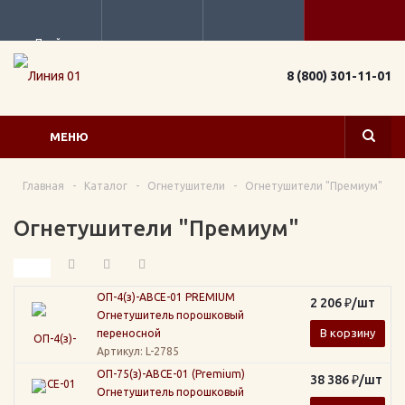
Прайс
8 (800) 301-11-01
МЕНЮ
Главная
-
Каталог
-
Огнетушители
-
Огнетушители "Премиум"
Огнетушители "Премиум"
ОП-4(з)-АВСЕ-01 PREMIUM
2 206
₽
/шт
Огнетушитель порошковый
В корзину
переносной
Артикул
: L-2785
ОП-75(з)-АВСЕ-01 (Premium)
38 386
₽
/шт
Огнетушитель порошковый