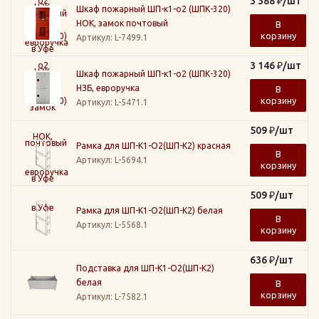
3 388
₽
/шт
Шкаф пожарный ШП-к1-о2 (ШПК-320)
НОК, замок почтовый
В
корзину
Артикул
: L-7499.1
3 146
₽
/шт
Шкаф пожарный ШП-к1-о2 (ШПК-320)
НЗБ, евроручка
В
корзину
Артикул
: L-5471.1
509
₽
/шт
Рамка для ШП-К1-О2(ШП-К2) красная
В
Артикул
: L-5694.1
корзину
509
₽
/шт
Рамка для ШП-К1-О2(ШП-К2) белая
В
Артикул
: L-5568.1
корзину
636
₽
/шт
Подставка для ШП-К1-О2(ШП-К2)
белая
В
корзину
Артикул
: L-7582.1