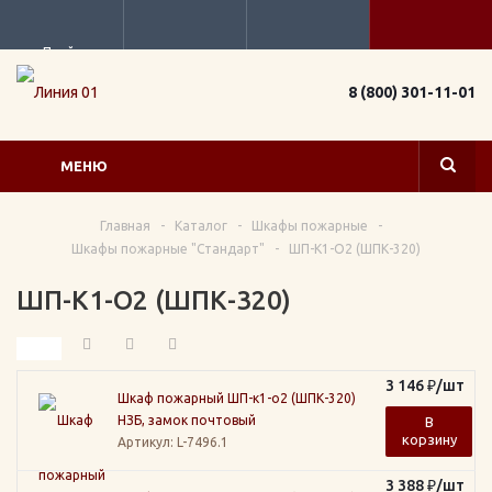
Прайс
8 (800) 301-11-01
МЕНЮ
Главная
-
Каталог
-
Шкафы пожарные
-
Шкафы пожарные "Стандарт"
-
ШП-К1-О2 (ШПК-320)
ШП-К1-О2 (ШПК-320)
3 146
₽
/шт
Шкаф пожарный ШП-к1-о2 (ШПК-320)
НЗБ, замок почтовый
В
корзину
Артикул
: L-7496.1
3 388
₽
/шт