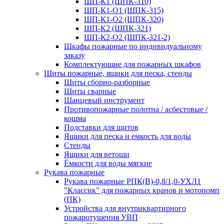
ШП-К1 (ШПК-310)
ШП-К1-О1 (ШПК-315)
ШП-К1-О2 (ШПК-320)
ШП-К2 (ШПК-321)
ШП-К2-О2 (ШПК-321-2)
Шкафы пожарные по индивидуальному
заказу
Комплектующие для пожарных шкафов
Щиты пожарные, ящики для песка, стенды
Щиты сборно-разборные
Щиты сварные
Шанцевый инструмент
Противопожарные полотна / асбестовые /
кошма
Подставки для щитов
Ящики для песка и емкость для воды
Стенды
Ящики для ветоши
Ёмкости для воды мягкие
Рукава пожарные
Рукава пожарные РПК(В)-0,8/1,0-УХЛ1
"Классик" для пожарных кранов и мотопомп
(ПК)
Устройства для внутриквартирного
пожаротушения УВП