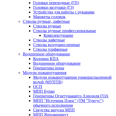
Головки переходные (ГП)
Головки-заглушки (ГЗ)
Устройства для работы с рукавами
Манжеты головок
Стволы ручные, лафетные
Стволы ручные
Стволы ручные профессиональные
Комплектующие
Стволы лафетные
Стволы воздушно-пенные
Стволы торфянные
Водопенное оборудование
Колонки КПА
Водопенное оборудование
Генераторы пены
Модули пожаротушения
Модули пожаротушения тонкораспыленной
водой (МУПТВ)
ОСП
МПП Буран
Генераторы Огнетушащего Аэрозоля ГОА
МПП "Источник Плюс" (ТМ "Тунгус")
обычного исполнения
Средства запуска МПП
МПП Ярпожинвест