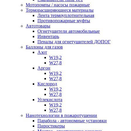
Мотопомпы / насосы пожарные
Терморасширяющиеся материалы
Лента термоуплотнительная
Противопожарные муфты
Автотовары
Огнетушители автомобильные
Инвентарь
Пеналы для огнетушителей ДОПОГ
Баллоны для газов
Азот
W19,2
W27,8
Аргон
W19,2
W27,8
Кислород
W19,2
W27,8
Углекислота
W19,2
W27,8
Нанотехнологии в пожаротушении
Парабола - автономные установки
Пиростикеры