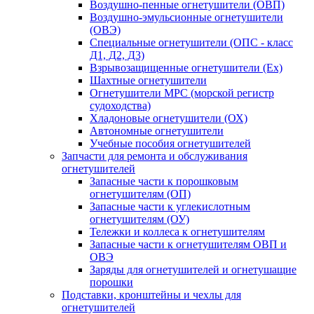
Воздушно-пенные огнетушители (ОВП)
Воздушно-эмульсионные огнетушители
(ОВЭ)
Специальные огнетушители (ОПС - класс
Д1, Д2, Д3)
Взрывозащищенные огнетушители (Ex)
Шахтные огнетушители
Огнетушители МРС (морской регистр
судоходства)
Хладоновые огнетушители (ОХ)
Автономные огнетушители
Учебные пособия огнетушителей
Запчасти для ремонта и обслуживания
огнетушителей
Запасные части к порошковым
огнетушителям (ОП)
Запасные части к углекислотным
огнетушителям (ОУ)
Тележки и коллеса к огнетушителям
Запасные части к огнетушителям ОВП и
ОВЭ
Заряды для огнетушителей и огнетушащие
порошки
Подставки, кронштейны и чехлы для
огнетушителей