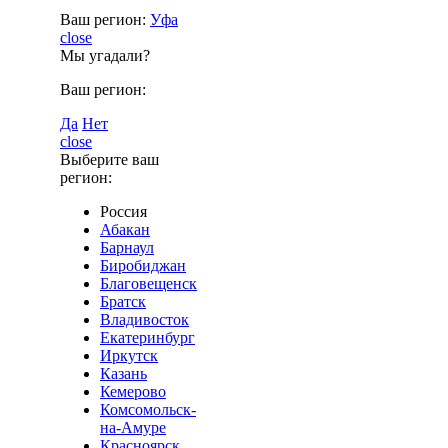
Ваш регион:
Уфа
close
Мы угадали?
Ваш регион:
Да
Нет
close
Выберите ваш
регион:
Россия
Абакан
Барнаул
Биробиджан
Благовещенск
Братск
Владивосток
Екатеринбург
Иркутск
Казань
Кемерово
Комсомольск-
на-Амуре
Красноярск