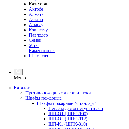
Казахстан
Актобе
Алматы
Астана
Атырау
Кокшетау
Павлодар
Семей
Усть-
Каменогорск
Шымкент
Меню
Каталог
Противопожарные двери и люки
Шкафы пожарные
Шкафы пожарные "Стандарт"
Пеналы для огнетушителей
ШП-О1 (ШПО-100)
ШП-О2 (ШПО-112)
ШП-К1 (ШПК-310)