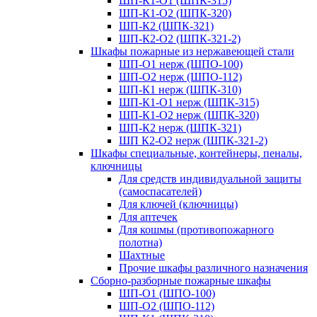
ШП-К1-О1 (ШПК-315)
ШП-К1-О2 (ШПК-320)
ШП-К2 (ШПК-321)
ШП-К2-О2 (ШПК-321-2)
Шкафы пожарные из нержавеющей стали
ШП-О1 нерж (ШПО-100)
ШП-О2 нерж (ШПО-112)
ШП-К1 нерж (ШПК-310)
ШП-К1-О1 нерж (ШПК-315)
ШП-К1-О2 нерж (ШПК-320)
ШП-К2 нерж (ШПК-321)
ШП К2-О2 нерж (ШПК-321-2)
Шкафы специальные, контейнеры, пеналы,
ключницы
Для средств индивидуальной защиты
(самоспасателей)
Для ключей (ключницы)
Для аптечек
Для кошмы (противопожарного
полотна)
Шахтные
Прочие шкафы различного назначения
Сборно-разборные пожарные шкафы
ШП-О1 (ШПО-100)
ШП-О2 (ШПО-112)