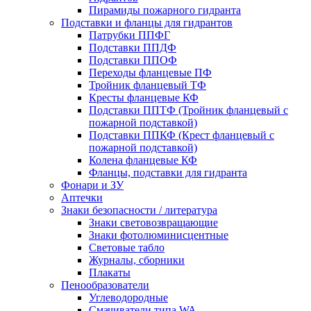
Пирамиды пожарного гидранта
Подставки и фланцы для гидрантов
Патрубки ППФГ
Подставки ППДФ
Подставки ППОФ
Переходы фланцевые ПФ
Тройник фланцевый ТФ
Кресты фланцевые КФ
Подставки ППТФ (Тройник фланцевый с
пожарной подставкой)
Подставки ППКФ (Крест фланцевый с
пожарной подставкой)
Колена фланцевые КФ
Фланцы, подставки для гидранта
Фонари и ЗУ
Аптечки
Знаки безопасности / литература
Знаки световозвращающие
Знаки фотолюминисцентные
Световые табло
Журналы, сборники
Плакаты
Пенообразователи
Углеводородные
Смачиватели типа WA