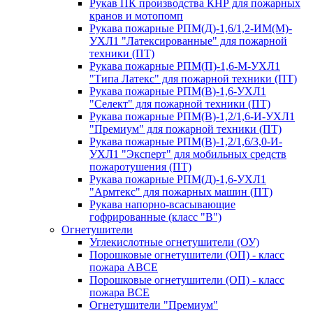
Рукав ПК производства КНР для пожарных
кранов и мотопомп
Рукава пожарные РПМ(Д)-1,6/1,2-ИМ(M)-
УХЛ1 "Латексированные" для пожарной
техники (ПТ)
Рукава пожарные РПМ(П)-1,6-М-УХЛ1
"Типа Латекс" для пожарной техники (ПТ)
Рукава пожарные РПМ(В)-1,6-УХЛ1
"Селект" для пожарной техники (ПТ)
Рукава пожарные РПМ(В)-1,2/1,6-И-УХЛ1
"Премиум" для пожарной техники (ПТ)
Рукава пожарные РПМ(В)-1,2/1,6/3,0-И-
УХЛ1 "Эксперт" для мобильных средств
пожаротушения (ПТ)
Рукава пожарные РПМ(Д)-1,6-УХЛ1
"Армтекс" для пожарных машин (ПТ)
Рукава напорно-всасывающие
гофрированные (класс "В")
Огнетушители
Углекислотные огнетушители (ОУ)
Порошковые огнетушители (ОП) - класс
пожара АВСЕ
Порошковые огнетушители (ОП) - класс
пожара ВСЕ
Огнетушители "Премиум"