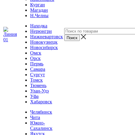
Курган
Магадан
Н.Челны
Находка
Нерюнгри
Нижневартовск
Новокузнецк
Новосибирск
Омск
Орск
Пермь
Самара
Сургут
Томск
Тюмень
Улан-Удэ
Уфа
Хабаровск
Челябинск
Чита
Южно-
Сахалинск
Якутск